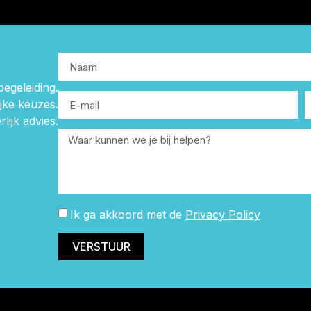
begeleiding.
ijke keuzes.
rlijk advies.
Ik ga akkoord met de
Privacy Policy
VERSTUUR