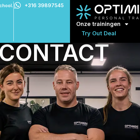
+316 39897545
chool.
ijden.
enten.
Onze trainingen
dacht.
Try Out Deal
GA DE UITDAGING AAN
chool.
CONTACT
ijden.
enten.