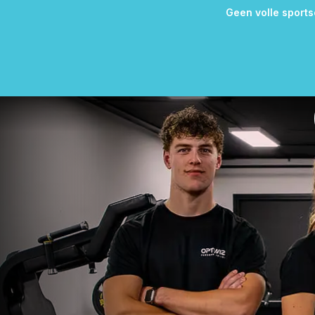
Geen volle sports
Geen wachtt
Geen piekmom
Persoonlijke training. Zonder drukte. Met aan
Geen volle sports
Geen wachtt
Geen piekmom