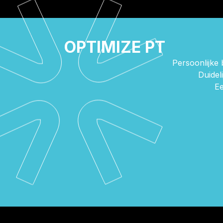
OPTIMIZE PT
Persoonlijke 
Duidel
Ee