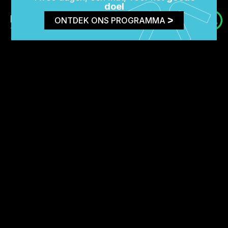
doel
EVI KUILDER
ONTDEK ONS PROGRAMMA
1 jaar geleden
Door optimize heb ik weer meer plezier gekregen in het
sporten & eindelijk echt resultaat gezien door middel
van krachttraining. De trainers bezitten ontzettend veel
kennis waardoor je met alle vertrouwen je trainingen
kan uitvoeren en mezelf verbaas over hoeveel kilo ik
wegdruk. Deze investering is alles waard!
NIENKE VELDMAN
1 jaar geleden
Nu een maandje onder toezicht 😜 bij Optimize PT.
Goede begeleiding qua sporten en eten. Per training
word ik uitgedaagd om het maximale er uit te halen.
Soms hevige spierpijn 😅 maar heerlijk om te doen.
Persooijke aandacht. Goede sfeer. Praktische tips waar