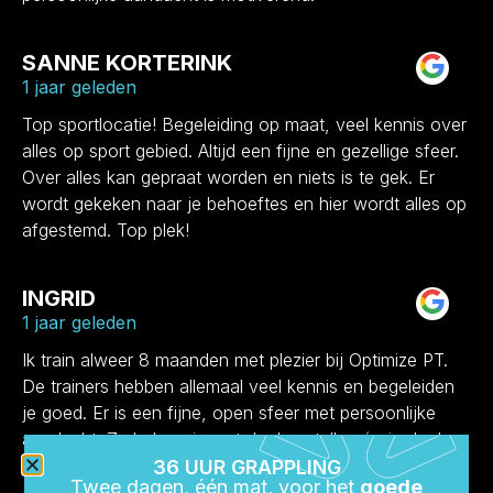
SANNE KORTERINK
1 jaar geleden
Top sportlocatie! Begeleiding op maat, veel kennis over
alles op sport gebied. Altijd een fijne en gezellige sfeer.
Over alles kan gepraat worden en niets is te gek. Er
wordt gekeken naar je behoeftes en hier wordt alles op
afgestemd. Top plek!
INGRID
1 jaar geleden
Ik train alweer 8 maanden met plezier bij Optimize PT.
De trainers hebben allemaal veel kennis en begeleiden
je goed. Er is een fijne, open sfeer met persoonlijke
aandacht. Ze helpen je met doelen stellen én je doelen
te behalen. Echt een aanrader!
36 UUR GRAPPLING
Twee dagen, één mat, voor het
goede