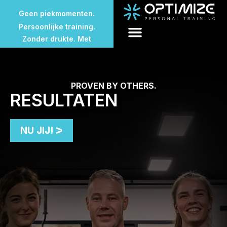
Geen wachttijden.
Geen piekmomenten.
Persoonlijke training.
Zonder drukte. Met
aandacht.
Geen volle sportschool.
Geen wachttijden.
PROVEN BY OTHERS.
Geen piekmomenten.
RESULTATEN
NU JIJ!