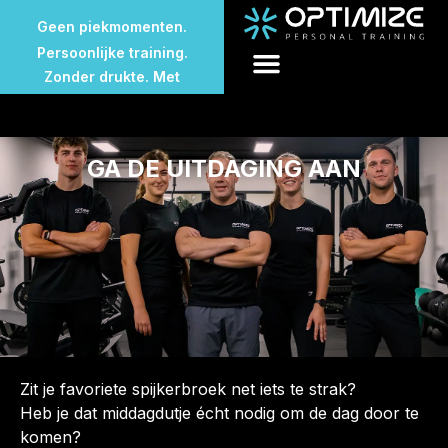
Geen wachttijden.
Geen piekmomenten.
Persoonlijke training.
Zonder drukte. Met
aandacht.
Geen volle sportschool.
Geen wachttijden.
GA DE UITDAGING AAN
Geen piekmomenten.
Zit je favoriete spijkerbroek net iets te strak?
Heb je dat middagdutje écht nodig om de dag door te
komen?