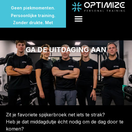
Geen wachttijden.
Geen piekmomenten.
Persoonlijke training.
Zonder drukte. Met
aandacht.
Geen volle sportschool.
Geen wachttijden.
GA DE UITDAGING AAN
Geen piekmomenten.
Zit je favoriete spijkerbroek net iets te strak?
Heb je dat middagdutje écht nodig om de dag door te
komen?