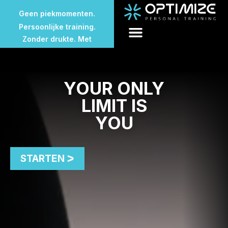
Geen piekmomenten.
Persoonlijke training.
Zonder drukte. Met
aandacht.
Geen volle sportschool.
Geen wachttijden.
YOUR ONLY
Geen piekmomenten.
LIMIT IS
YOU
STARTEN