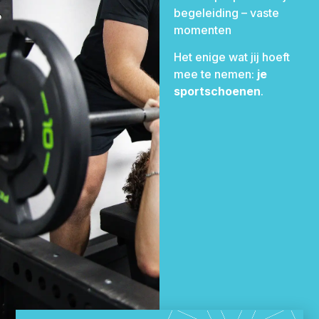
oefeningen
begeleiding – vaste
momenten
Altijd bereikbaar
Training
–
Het enige wat jij hoeft
afgestemd op
mee te nemen:
je
jouw niveau
sportschoenen
één plan
.
Voeding
–
praktisch en vol te
houden
Herstel &
revalidatie
–
klachten serieus
nemen
Slaap & stress
–
vaak onderschat,
maar cruciaal