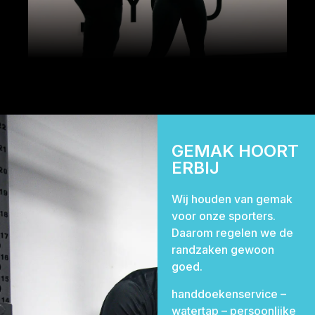
GEMAK HOORT
ERBIJ
Wij houden van gemak
voor onze sporters.
Betaalbaar
Daarom regelen we de
randzaken gewoon
goed.
Geen moeilijke diëten
handdoekenservice –
Geen circus
watertap – persoonlijke